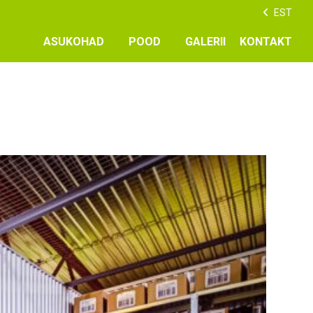
EST
ASUKOHAD
POOD
GALERII
KONTAKT