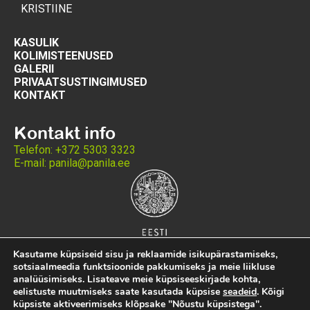
KRISTIINE
KASULIK
KOLIMISTEENUSED
GALERII
PRIVAATSUSTINGIMUSED
KONTAKT
Kontakt info
Telefon: +372 5303 3323
E-mail: panila@panila.ee
Kasutame küpsiseid sisu ja reklaamide isikupärastamiseks,
sotsiaalmeedia funktsioonide pakkumiseks ja meie liikluse
analüüsimiseks. Lisateave meie küpsiseeskirjade kohta,
eelistuste muutmiseks saate kasutada küpsise
seadeid
. Kõigi
küpsiste aktiveerimiseks klõpsake "Nõustu küpsistega".