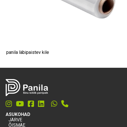
panila läbipaistev kile
ASUKOHAD
JÄRVE
ÕISMÄE