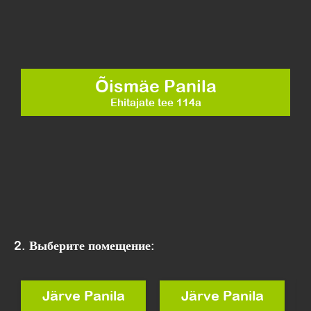
Õismäe Panila
Ehitajate tee 114a
2. Выберите помещение:
Järve Panila
Järve Panila