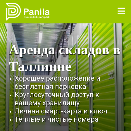
Аренда складов в
Таллинне
Хорошее расположение и
бесплатная парковка
Круглосуточный доступ к
вашему хранилищу
Личная смарт-карта и ключ
Теплые и чистые номера