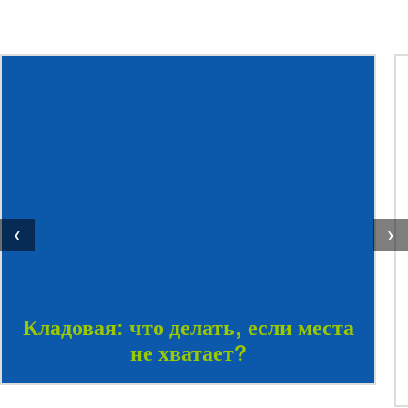
‹
›
Кладовая: что делать, если места
не хватает?