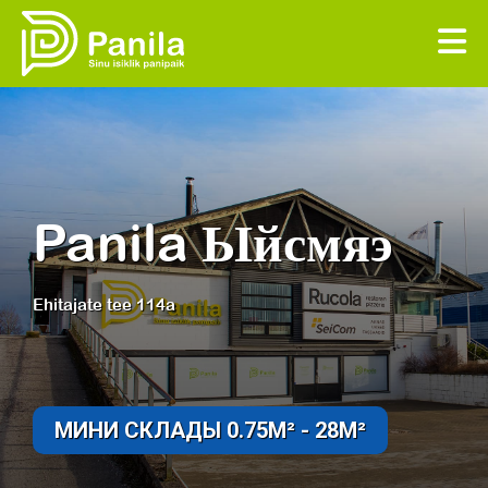
Panila Ыйсмяэ
Ehitajate tee 114a
МИНИ СКЛАДЫ 0.75M² - 28M²