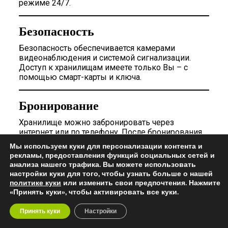
режиме 24/7.
Безопасность
Безопасность обеспечивается камерами
видеонаблюдения и системой сигнализации.
Доступ к хранилищам имеете только Вы – с
помощью смарт-карты и ключа.
Бронирование
Хранилище можно забронировать через
интернет или по телефону. После бронирования
через интернет, мы свяжемся с Вами при первой
Мы используем куки для персонализации контента и
возможности. При необходимости площадь
рекламы, предоставления функций социальных сетей и
забронированного помещения позже можно
анализа нашего трафика. Вы можете использовать
изменить. Бронирование подтверждено, когда
настройки куки для того, чтобы узнать больше о нашей
Вы внесли залог, равный арендной плате за один
политике куки
или изменить свои предпочтения. Нажмите
месяц. При отсутствии дополнительных расходов
«Принять куки», чтобы активировать все куки.
залог возвращается в полном объеме.
Принять куки
Настройки
При желании Вы можете перед бронированием
ознакомиться с нашими складскими