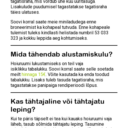
tagatisraha, mis võrdub ühe kuu üüritasuga.
Lisakulude puudumisel tagastatakse tagatisraha
täies ulatuses.
Soovi korral saate meie miniladudega enne
broneerimist ka kohapeal tutvuda. Enne kohapeale
tulemist tuleks kindlasti helistada numbril 53 033
323 ja kokku leppida aeg kohtumiseks.
Mida tähendab alustamiskulu?
Hoiuruumi lukustamiseks on teil vaja
isiklikku tabalukku. Soovi korral saate selle soetada
meilt
hinnaga 15€
. Võite kasutada ka enda toodud
tabalukku. Lisaks tuleb tasuda tagatisraha, mis
tagastatakse panipaiga rendiperioodi lõpus.
Kas tähtajaline või tähtajatu
leping?
Kui te päris täpselt ei tea kui kauaks hoiuruumi vaja
läheb, tasub sõlmida tähtajatu leping. Tasumine