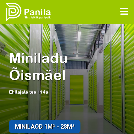
Miniladu
Õismäel
Ehitajate tee 114a
MINILAOD 1M² - 28M²