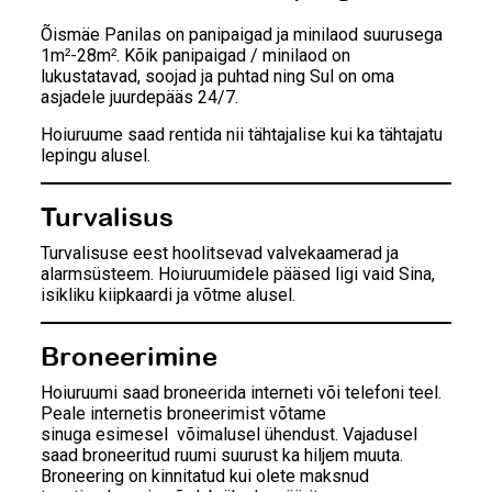
Õismäe Panilas on panipaigad ja minilaod suurusega
1m
-28m
. Kõik panipaigad / minilaod on
²
²
lukustatavad, soojad ja puhtad ning Sul on oma
asjadele juurdepääs 24/7.
Hoiuruume saad rentida nii tähtajalise kui ka tähtajatu
lepingu alusel.
Turvalisus
Turvalisuse eest hoolitsevad valvekaamerad ja
alarmsüsteem. Hoiuruumidele pääsed ligi vaid Sina,
isikliku kiipkaardi ja võtme alusel.
Broneerimine
Hoiuruumi saad broneerida interneti või telefoni teel.
Peale internetis broneerimist võtame
sinuga esimesel võimalusel ühendust. Vajadusel
saad broneeritud ruumi suurust ka hiljem muuta.
Broneering on kinnitatud kui olete maksnud