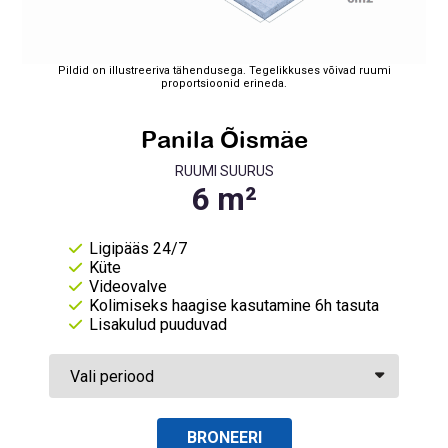
Pildid on illustreeriva tähendusega. Tegelikkuses võivad ruumi
proportsioonid erineda.
Panila Õismäe
RUUMI SUURUS
Ligipääs 24/7
Küte
Videovalve
Kolimiseks haagise kasutamine 6h tasuta
Lisakulud puuduvad
BRONEERI