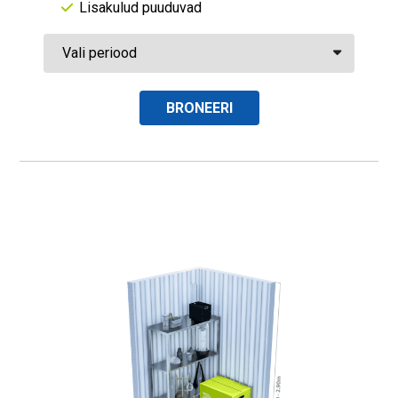
Lisakulud puuduvad
BRONEERI