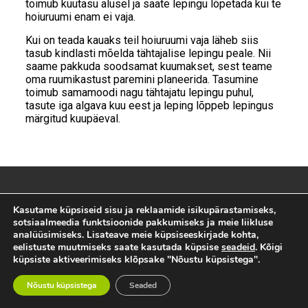
toimub kuutasu alusel ja saate lepingu lõpetada kui te
hoiuruumi enam ei vaja.
Kui on teada kauaks teil hoiuruumi vaja läheb siis
tasub kindlasti mõelda tähtajalise lepingu peale. Nii
saame pakkuda soodsamat kuumakset, sest teame
oma ruumikastust paremini planeerida. Tasumine
toimub samamoodi nagu tähtajatu lepingu puhul,
tasute iga algava kuu eest ja leping lõppeb lepingus
märgitud kuupäeval.
Kasutame küpsiseid sisu ja reklaamide isikupärastamiseks,
sotsiaalmeedia funktsioonide pakkumiseks ja meie liikluse
analüüsimiseks. Lisateave meie küpsiseeskirjade kohta,
eelistuste muutmiseks saate kasutada küpsise
seadeid
. Kõigi
küpsiste aktiveerimiseks klõpsake "Nõustu küpsistega".
ASUKOHAD
Nõustu küpsistega
Seaded
JÄRVE
ÕISMÄE