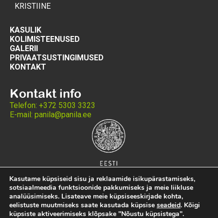
KRISTIINE
KASULIK
KOLIMISTEENUSED
GALERII
PRIVAATSUSTINGIMUSED
KONTAKT
Kontakt info
Telefon: +372 5303 3323
E-mail: panila@panila.ee
Kasutame küpsiseid sisu ja reklaamide isikupärastamiseks,
sotsiaalmeedia funktsioonide pakkumiseks ja meie liikluse
analüüsimiseks. Lisateave meie küpsiseeskirjade kohta,
eelistuste muutmiseks saate kasutada küpsise
seadeid
. Kõigi
küpsiste aktiveerimiseks klõpsake "Nõustu küpsistega".