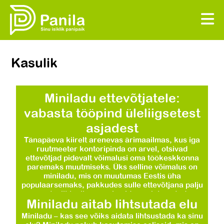
Kasulik
Miniladu ettevõtjatele:
vabasta tööpind üleliigsetest
asjadest
Tänapäeva kiirelt arenevas ärimaailmas, kus iga
ruutmeeter kontoripinda on arvel, otsivad
ettevõtjad pidevalt võimalusi oma töökeskkonna
paremaks muutmiseks. Üks selline võimalus on
miniladu, mis on muutumas Eestis üha
populaarsemaks, pakkudes sulle ettevõtjana palju
väärtuslikku lisaruumi, mida saab kasutada
Miniladu aitab lihtsutada elu
hoopis praktilisemalt ja tulu toovamatel
eesmärkidel. Miniladu ettevõttele on palju enamat
Miniladu – kas see võiks aidata lihtsustada ka sinu
kui lihtne keldriboks Miniladu ettevõttele ei […]