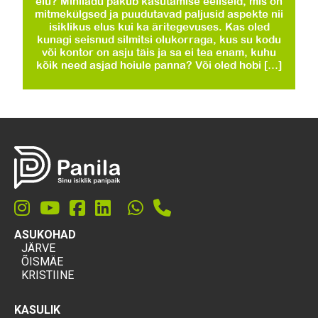
elu? Miniladu pakub kasutamise eeliseid, mis on
mitmekülgsed ja puudutavad paljusid aspekte nii
isiklikus elus kui ka äritegevuses. Kas oled
kunagi seisnud silmitsi olukorraga, kus su kodu
või kontor on asju täis ja sa ei tea enam, kuhu
kõik need asjad hoiule panna? Või oled hobi […]
ASUKOHAD
JÄRVE
ÕISMÄE
KRISTIINE
KASULIK