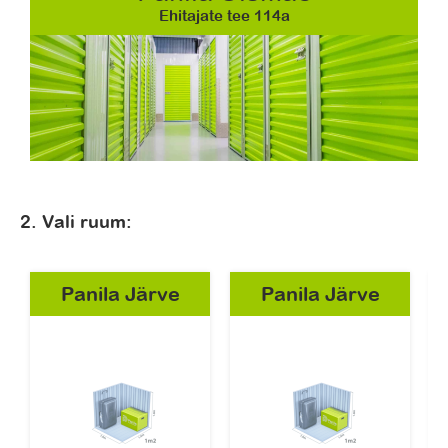
Ehitajate tee 114a
2. Vali ruum:
Panila Järve
Panila Järve