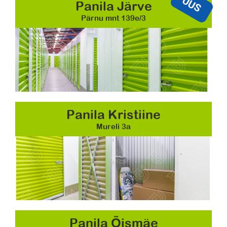
UUS
Panila Järve
Pärnu mnt 139e/3
Panila Kristiine
Mureli 3a
Panila Õismäe