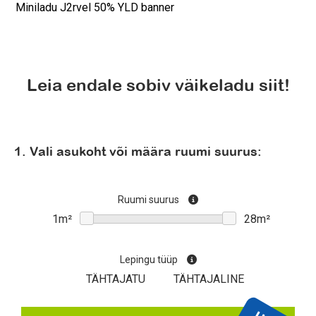
Miniladu J2rvel 50% YLD banner
Leia endale sobiv väikeladu siit!
1. Vali asukoht või määra ruumi suurus:
Ruumi suurus
Lepingu tüüp
TÄHTAJATU
TÄHTAJALINE