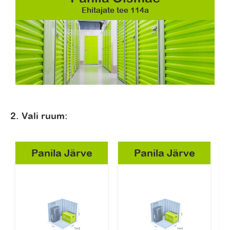
Ehitajate tee 114a
2. Vali ruum:
Panila Järve
Panila Järve