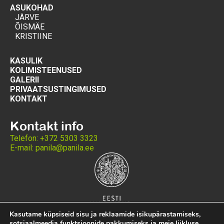
ASUKOHAD
JÄRVE
ÕISMÄE
KRISTIINE
KASULIK
KOLIMISTEENUSED
GALERII
PRIVAATSUSTINGIMUSED
KONTAKT
Kontakt info
Telefon: +372 5303 3323
E-mail: panila@panila.ee
Kasutame küpsiseid sisu ja reklaamide isikupärastamiseks,
sotsiaalmeedia funktsioonide pakkumiseks ja meie liikluse