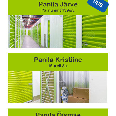
UUS
Panila Järve
Pärnu mnt 139e/3
Panila Kristiine
Mureli 3a
Panila Õismäe