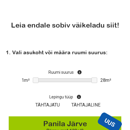
Leia endale sobiv väikeladu siit!
1. Vali asukoht või määra ruumi suurus:
Ruumi suurus
Lepingu tüüp
TÄHTAJATU
TÄHTAJALINE
UUS
Panila Järve