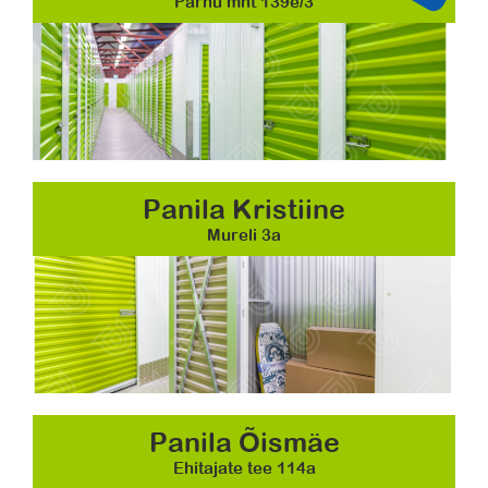
Pärnu mnt 139e/3
Panila Kristiine
Mureli 3a
Panila Õismäe
Ehitajate tee 114a