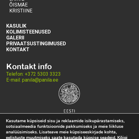
ÕISMÄE
KRISTIINE
KASULIK
KOLIMISTEENUSED
GALERII
PRIVAATSUSTINGIMUSED
KONTAKT
Kontakt info
Telefon: +372 5303 3323
E-mail: panila@panila.ee
Kasutame küpsiseid sisu ja reklaamide isikupärastamiseks,
sotsiaalmeedia funktsioonide pakkumiseks ja meie liikluse
analüüsimiseks. Lisateave meie küpsiseeskirjade kohta,
eelistuste muutmiseks saate kasutada küpsise
seadeid
. Kõigi