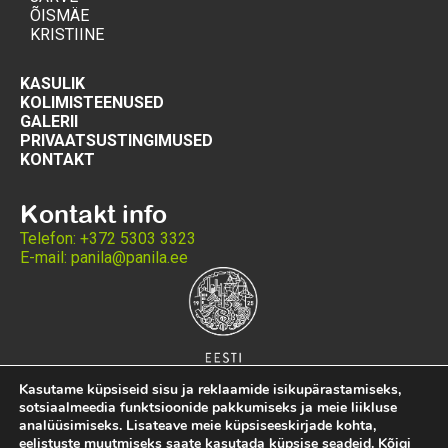
ÕISMÄE
KRISTIINE
KASULIK
KOLIMISTEENUSED
GALERII
PRIVAATSUSTINGIMUSED
KONTAKT
Kontakt info
Telefon: +372 5303 3323
E-mail: panila@panila.ee
Kasutame küpsiseid sisu ja reklaamide isikupärastamiseks,
sotsiaalmeedia funktsioonide pakkumiseks ja meie liikluse
analüüsimiseks. Lisateave meie küpsiseeskirjade kohta,
eelistuste muutmiseks saate kasutada küpsise
seadeid
. Kõigi