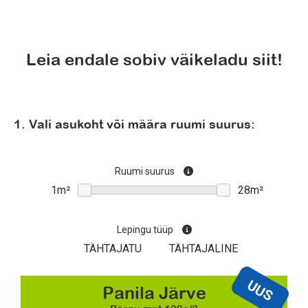
Leia endale sobiv väikeladu siit!
1. Vali asukoht või määra ruumi suurus:
Ruumi suurus
Lepingu tüüp
TÄHTAJATU
TÄHTAJALINE
UUS
Panila Järve