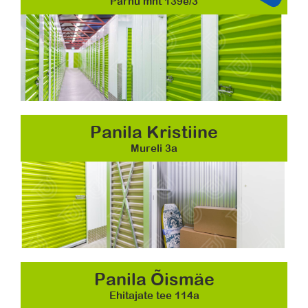
Pärnu mnt 139e/3
Panila Kristiine
Mureli 3a
Panila Õismäe
Ehitajate tee 114a