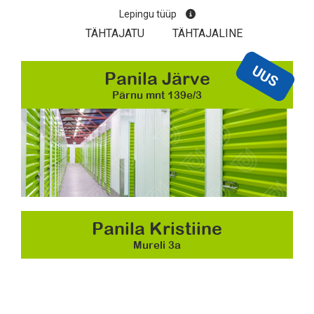
Lepingu tüüp
TÄHTAJATU
TÄHTAJALINE
UUS
Panila Järve
Pärnu mnt 139e/3
Panila Kristiine
Mureli 3a