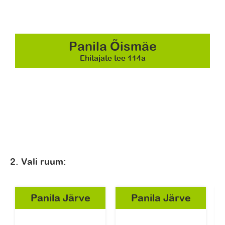
Panila Õismäe
Ehitajate tee 114a
2. Vali ruum:
Panila Järve
Panila Järve