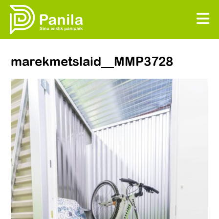
marekmetslaid__MMP3728