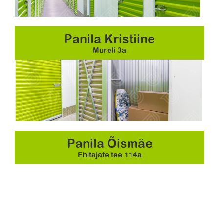
Panila Kristiine
Mureli 3a
Panila Õismäe
Ehitajate tee 114a