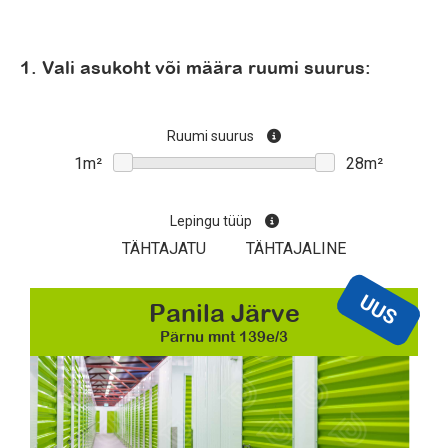
1. Vali asukoht või määra ruumi suurus:
Ruumi suurus
Lepingu tüüp
TÄHTAJATU
TÄHTAJALINE
UUS
Panila Järve
Pärnu mnt 139e/3