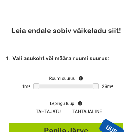
Leia endale sobiv väikeladu siit!
1. Vali asukoht või määra ruumi suurus:
Ruumi suurus
Lepingu tüüp
TÄHTAJATU
TÄHTAJALINE
UUS
Panila Järve