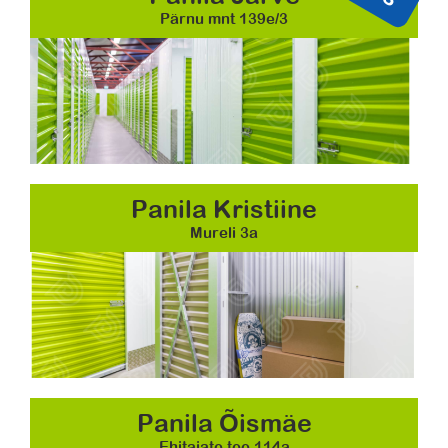
Pärnu mnt 139e/3
Panila Kristiine
Mureli 3a
Panila Õismäe
Ehitajate tee 114a