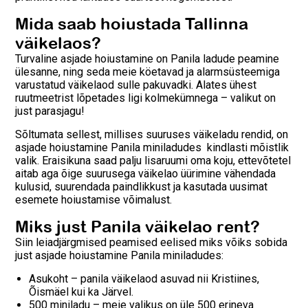
Mida saab hoiustada Tallinna
väikelaos?
Turvaline asjade hoiustamine on Panila ladude peamine
ülesanne, ning seda meie köetavad ja alarmsüsteemiga
varustatud väikelaod sulle pakuvadki. Alates ühest
ruutmeetrist lõpetades ligi kolmekümnega – valikut on
just parasjagu!
Sõltumata sellest, millises suuruses väikeladu rendid, on
asjade hoiustamine Panila miniladudes kindlasti mõistlik
valik. Eraisikuna saad palju lisaruumi oma koju, ettevõtetel
aitab aga õige suurusega väikelao üürimine vähendada
kulusid, suurendada paindlikkust ja kasutada uusimat
esemete hoiustamise võimalust.
Miks just Panila väikelao rent?
Siin leiadjärgmised peamised eelised miks võiks sobida
just asjade hoiustamine Panila miniladudes:
Asukoht – panila väikelaod asuvad nii Kristiines,
Õismäel kui ka Järvel.
500 miniladu – meie valikus on üle 500 erineva