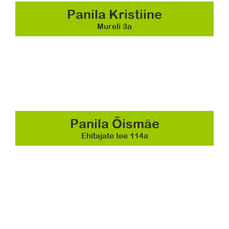
Panila Kristiine
Mureli 3a
Panila Õismäe
Ehitajate tee 114a