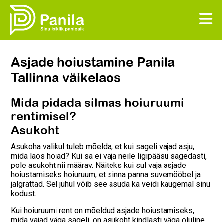
Asjade hoiustamine Panila
Tallinna väikelaos
Mida pidada silmas hoiuruumi
rentimisel?
Asukoht
Asukoha valikul tuleb mõelda, et kui sageli vajad asju,
mida laos hoiad? Kui sa ei vaja neile ligipääsu sagedasti,
pole asukoht nii määrav. Näiteks kui sul vaja asjade
hoiustamiseks hoiuruum, et sinna panna suvemööbel ja
jalgrattad. Sel juhul võib see asuda ka veidi kaugemal sinu
kodust.
Kui hoiuruumi rent on mõeldud asjade hoiustamiseks,
mida vajad väga sageli, on asukoht kindlasti väga oluline.