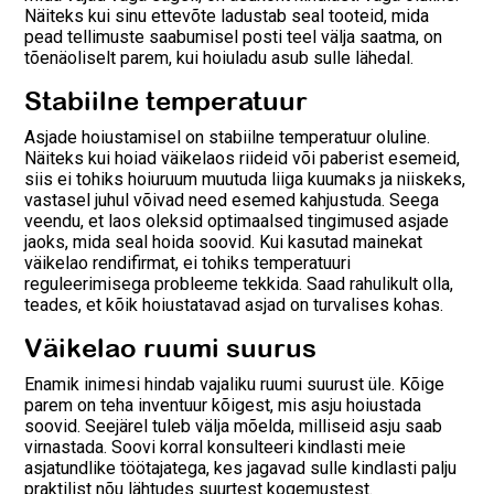
Näiteks kui sinu ettevõte ladustab seal tooteid, mida
pead tellimuste saabumisel posti teel välja saatma, on
tõenäoliselt parem, kui hoiuladu asub sulle lähedal.
Stabiilne temperatuur
Asjade hoiustamisel on stabiilne temperatuur oluline.
Näiteks kui hoiad väikelaos riideid või paberist esemeid,
siis ei tohiks hoiuruum muutuda liiga kuumaks ja niiskeks,
vastasel juhul võivad need esemed kahjustuda. Seega
veendu, et laos oleksid optimaalsed tingimused asjade
jaoks, mida seal hoida soovid. Kui kasutad mainekat
väikelao rendifirmat, ei tohiks temperatuuri
reguleerimisega probleeme tekkida. Saad rahulikult olla,
teades, et kõik hoiustatavad asjad on turvalises kohas.
Väikelao ruumi suurus
Enamik inimesi hindab vajaliku ruumi suurust üle. Kõige
parem on teha inventuur kõigest, mis asju hoiustada
soovid. Seejärel tuleb välja mõelda, milliseid asju saab
virnastada. Soovi korral konsulteeri kindlasti meie
asjatundlike töötajatega, kes jagavad sulle kindlasti palju
praktilist nõu lähtudes suurtest kogemustest.