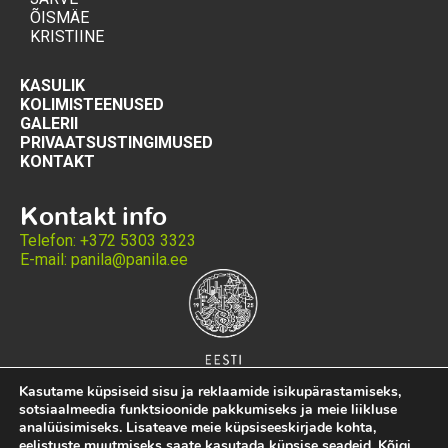
ÕISMÄE
KRISTIINE
KASULIK
KOLIMISTEENUSED
GALERII
PRIVAATSUSTINGIMUSED
KONTAKT
Kontakt info
Telefon: +372 5303 3323
E-mail: panila@panila.ee
Kasutame küpsiseid sisu ja reklaamide isikupärastamiseks,
sotsiaalmeedia funktsioonide pakkumiseks ja meie liikluse
analüüsimiseks. Lisateave meie küpsiseeskirjade kohta,
eelistuste muutmiseks saate kasutada küpsise
seadeid
. Kõigi