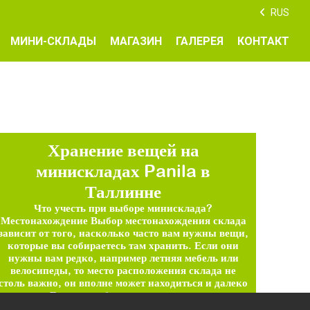
RUS
МИНИ-СКЛАДЫ
МАГАЗИН
ГАЛЕРЕЯ
КОНТАКТ
Хранение вещей на
минискладах Panila в
Таллинне
Что учесть при выборе минисклада?
Местонахождение Выбор местонахождения склада
зависит от того, насколько часто вам нужны вещи,
которые вы собираетесь там хранить. Если они
нужны вам редко, например летняя мебель или
велосипеды, то место расположения склада не
столь важно, он вполне может находиться и далеко
от дома. Если вы собираетесь хранить на складе
вещи, которыми […]