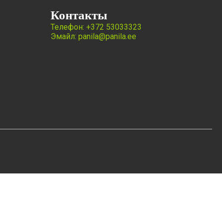
Контакты
Телефон: +372 53033323
Эмайл: panila@panila.ee