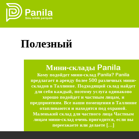
Полезный
Мини-склады Panila
Кому подойдет мини-склад Panila? Panila
предлагает в аренду более 500 различных мини-
складов в Таллинне. Подходящий склад найдет
для себя каждый, поэтому услуга одинаково
хорошо подойдет и частным лицам, и
предприятиям. Все наши помещения в Таллинне
отапливаются и находятся под охраной.
Маленький склад для частного лица Частным
лицам мини-склад очень пригодится, если вы
переезжаете или делаете […]