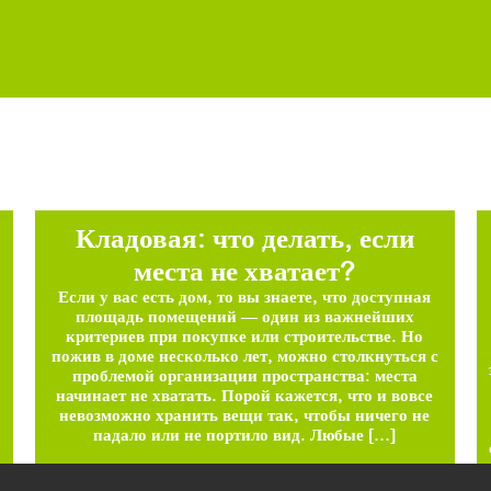
Кладовая: что делать, если
места не хватает?
Если у вас есть дом, то вы знаете, что доступная
площадь помещений — один из важнейших
критериев при покупке или строительстве. Но
пожив в доме несколько лет, можно столкнуться с
проблемой организации пространства: места
начинает не хватать. Порой кажется, что и вовсе
невозможно хранить вещи так, чтобы ничего не
падало или не портило вид. Любые […]