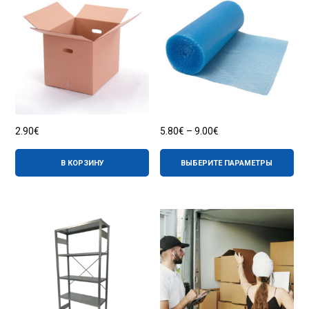
Диапазон
2.90
€
5.80
€
–
9.00
€
цен:
Эт
5.80€
то
–
В КОРЗИНУ
ВЫБЕРИТЕ ПАРАМЕТРЫ
им
9.00€
не
ва
Оп
мо
вы
на
ст
тов